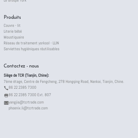
Le Groupe York
Produits
Couvre - lit
Literie bébé
Moustiquaire
Réseau de traitement yorkool - LLIN
Serviettes hygiéniques réutilisables
Contactez - nous
Siège de TCR (Tianjin, Chine):
7ème étage, Centre de Fengcheng, 278 Hongqing Road, Nankai, Tianjin, Chine.
86 22 2385 7300
86 22 2385 7300 Ext. 807
yangjia@tcrtrade.com
phoenix.li@tcrtrade.com