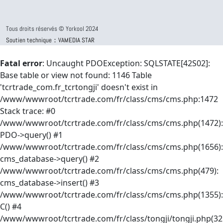
Tous droits réservés © Yorkool 2024
Soutien technique：VAMEDIA STAR
Fatal error
: Uncaught PDOException: SQLSTATE[42S02]:
Base table or view not found: 1146 Table
'tcrtrade_com.fr_tcrtongji' doesn't exist in
/www/wwwroot/tcrtrade.com/fr/class/cms/cms.php:1472
Stack trace: #0
/www/wwwroot/tcrtrade.com/fr/class/cms/cms.php(1472):
PDO->query() #1
/www/wwwroot/tcrtrade.com/fr/class/cms/cms.php(1656):
cms_database->query() #2
/www/wwwroot/tcrtrade.com/fr/class/cms/cms.php(479):
cms_database->insert() #3
/www/wwwroot/tcrtrade.com/fr/class/cms/cms.php(1355):
C() #4
/www/wwwroot/tcrtrade.com/fr/class/tongji/tongji.php(32